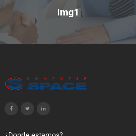
Img1
¿Donde estamos?