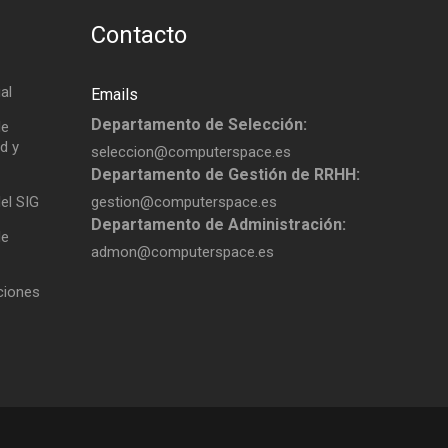
Contacto
al
Emails
Departamento de Selección:
de
d y
seleccion@computerspace.es
Departamento de Gestión de RRHH:
del SIG
gestion@computerspace.es
Departamento de Administración:
de
admon@computerspace.es
aciones